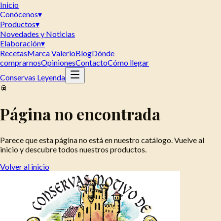
Inicio
Conócenos
▾
Productos
▾
Novedades y Noticias
Elaboración
▾
Recetas
Marca Valerio
Blog
Dónde
comprarnos
Opiniones
Contacto
Cómo llegar
Conservas Leyenda
🥫
Página no encontrada
Parece que esta página no está en nuestro catálogo. Vuelve al
inicio y descubre todos nuestros productos.
Volver al inicio