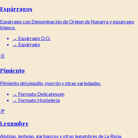
Espárragos
Espárrago con Denominación de Origen de Navarra y espárrago
blanco.
→
Espárrago D.O.
→
Espárrago
🫑
Pimiento
Pimiento del piquillo, morrón y otras variedades.
→
Formato Delicatessen
→
Formato Hostelería
🫘
Legumbre
Alubias, lentejas, garbanzos y otras legumbres de La Rioja.