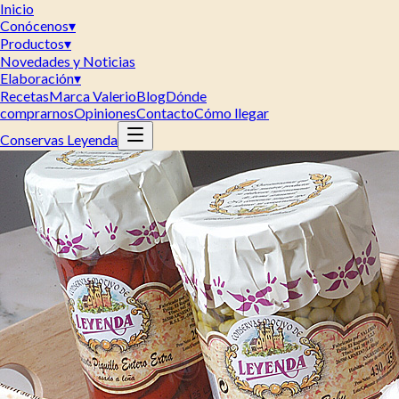
Inicio
Conócenos
▾
Productos
▾
Novedades y Noticias
Elaboración
▾
Recetas
Marca Valerio
Blog
Dónde
comprarnos
Opiniones
Contacto
Cómo llegar
Conservas Leyenda