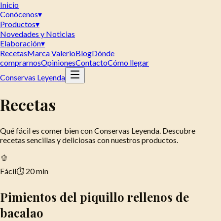
Inicio
Conócenos
▾
Productos
▾
Novedades y Noticias
Elaboración
▾
Recetas
Marca Valerio
Blog
Dónde
comprarnos
Opiniones
Contacto
Cómo llegar
Conservas Leyenda
Recetas
Qué fácil es comer bien con Conservas Leyenda. Descubre
recetas sencillas y deliciosas con nuestros productos.
🫑
Fácil
⏱
20 min
Pimientos del piquillo rellenos de
bacalao