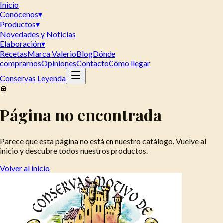
Inicio
Conócenos
▾
Productos
▾
Novedades y Noticias
Elaboración
▾
Recetas
Marca Valerio
Blog
Dónde
comprarnos
Opiniones
Contacto
Cómo llegar
Conservas Leyenda
🥫
Página no encontrada
Parece que esta página no está en nuestro catálogo. Vuelve al
inicio y descubre todos nuestros productos.
Volver al inicio